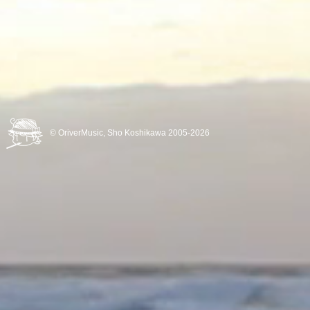
© OriverMusic, Sho Koshikawa
2005-2026